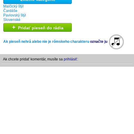
Malčický štýl
Čardáše
Pavlovský štýl
Slovenské
+
Pridať pieseň do rádia
Ak pieseň nehrá alebo nie je rómskeho charakteru
označte ju
Ak chcete pridať komentár, musíte sa
prihlásiť: