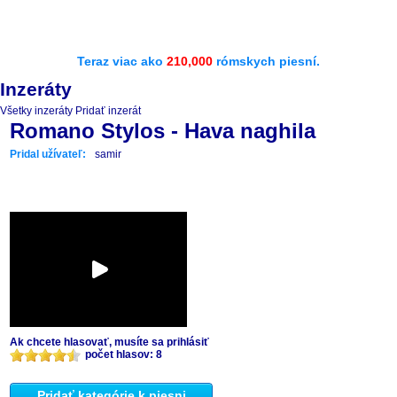
Teraz viac ako
210,000
rómskych piesní.
Inzeráty
Všetky inzeráty
Pridať inzerát
Romano Stylos - Hava naghila
Pridal užívateľ:
samir
Ak chcete hlasovať, musíte sa prihlásiť
počet hlasov: 8
Pridať kategórie k piesni