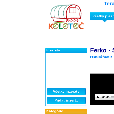
Ter
Všetky pies
Ferko -
Inzeráty
Pridal užívateľ:
Všetky inzeráty
00:00
Pridať inzerát
Kategórie