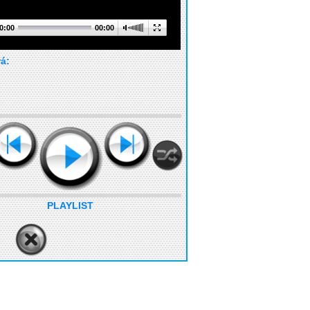
0:00
00:00
rá:
PLAYLIST