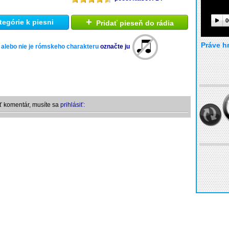
+
0
tegórie k piesni
Pridať pieseň do rádia
Práve h
 alebo nie je rómskeho charakteru
označte ju
ť komentár, musíte sa
prihlásiť: