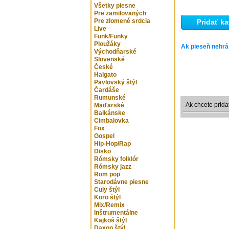
Všetky piesne
Pre zamilovaných
Pre zlomené srdcia
Pridať ka
Live
Funk/Funky
Ploužáky
Ak pieseň nehrá
Východňarské
Slovenské
České
Halgato
Pavlovský štýl
Čardáše
Rumunské
Ak chcete prida
Maďarské
Balkánske
Cimbalovka
Fox
Gospel
Hip-Hop/Rap
Disko
Rómsky folklór
Rómsky jazz
Rom pop
Starodávne piesne
Culy štýl
Koro štýl
Mix/Remix
Inštrumentálne
Kajkoš štýl
Daxon štýl