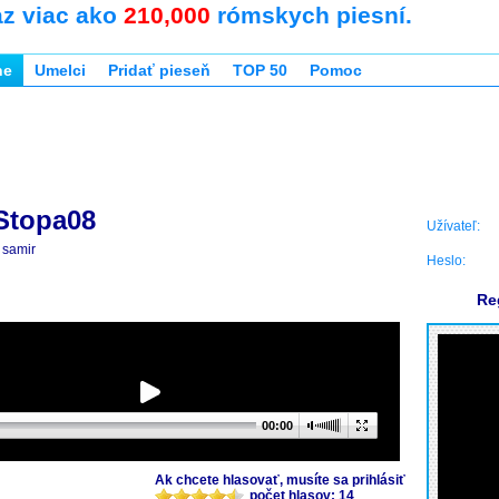
az viac ako
210,000
rómskych piesní.
ne
Umelci
Pridať pieseň
TOP 50
Pomoc
 Stopa08
Užívateľ:
samir
Heslo:
Re
00:00
Ak chcete hlasovať, musíte sa prihlásiť
počet hlasov: 14