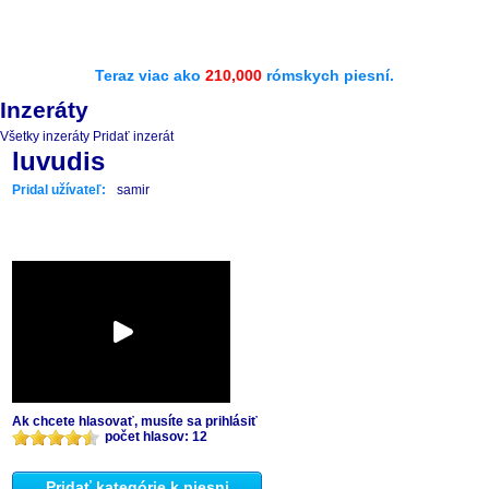
Teraz viac ako
210,000
rómskych piesní.
Inzeráty
Všetky inzeráty
Pridať inzerát
luvudis
Pridal užívateľ:
samir
Ak chcete hlasovať, musíte sa prihlásiť
počet hlasov: 12
Pridať kategórie k piesni