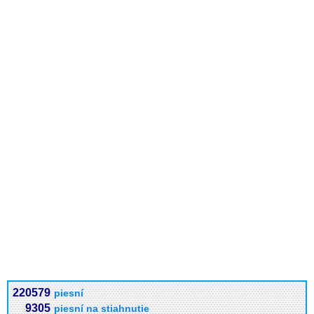
220579
piesní
9305
piesní na stiahnutie