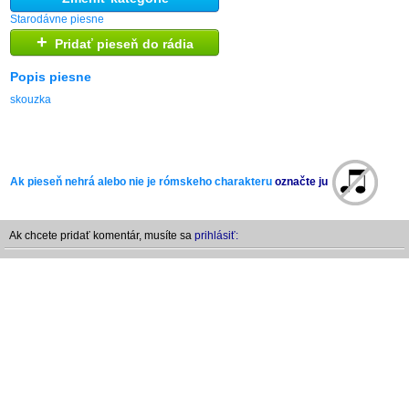
Starodávne piesne
+
Pridať pieseň do rádia
Popis piesne
skouzka
Ak pieseň nehrá alebo nie je rómskeho charakteru
označte ju
Ak chcete pridať komentár, musíte sa
prihlásiť: