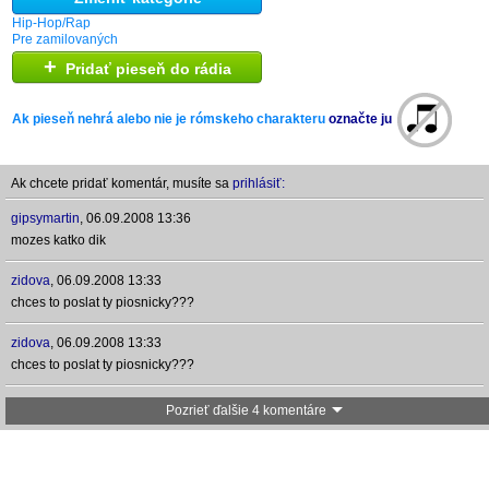
Hip-Hop/Rap
Pre zamilovaných
+
Pridať pieseň do rádia
Ak pieseň nehrá alebo nie je rómskeho charakteru
označte ju
Ak chcete pridať komentár, musíte sa
prihlásiť:
gipsymartin
,
06.09.2008 13:36
mozes katko dik
zidova
,
06.09.2008 13:33
chces to poslat ty piosnicky???
zidova
,
06.09.2008 13:33
chces to poslat ty piosnicky???
Pozrieť ďalšie 4 komentáre