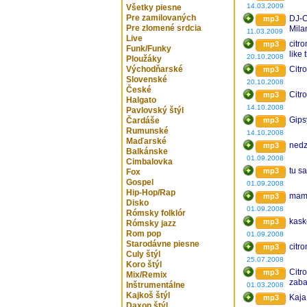
14.03.2009
Všetky piesne
Pre zamilovaných
DJ-C
mp3
Pre zlomené srdcia
Mila
11.03.2009
Live
citro
mp3
Funk/Funky
like 
20.10.2008
Ploužáky
Východňarské
Citr
mp3
Slovenské
20.10.2008
České
Citr
mp3
Halgato
14.10.2008
Pavlovský štýl
Gips
Čardáše
mp3
Rumunské
14.10.2008
Maďarské
nedz
mp3
Balkánske
01.09.2008
Cimbalovka
tu sa
mp3
Fox
Gospel
01.09.2008
Hip-Hop/Rap
mamo
mp3
Disko
01.09.2008
Rómsky folklór
kask
mp3
Rómsky jazz
Rom pop
01.09.2008
Starodávne piesne
citr
mp3
Culy štýl
25.07.2008
Koro štýl
Citr
mp3
Mix/Remix
zaba
Inštrumentálne
01.03.2008
Kajkoš štýl
Kaja
mp3
Daxon štýl