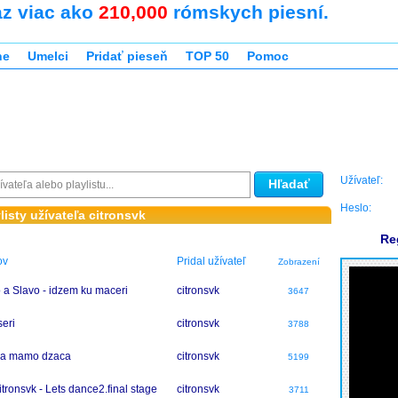
az viac ako
210,000
rómskych piesní.
ne
Umelci
Pridať pieseň
TOP 50
Pomoc
Užívateľ:
Hľadať
Heslo:
listy užívateľa citronsvk
Re
ov
Pridal užívateľ
Zobrazení
 a Slavo - idzem ku maceri
citronsvk
3647
seri
citronsvk
3788
ca mamo dzaca
citronsvk
5199
itronsvk - Lets dance2.final stage
citronsvk
3711