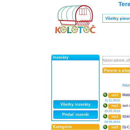
Ter
Všetky pies
Inzeráty
Piesne a play
Náz
Mato
mp3
11.11.2014
Všetky inzeráty
sun 
mp3
20.05.2010
Pridať inzerát
dza
mp3
20.05.2010
Kategórie
Dj-C
mp3