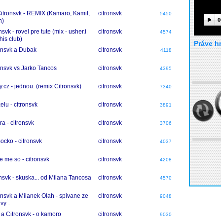
itronsvk - REMIX (Kamaro, Kamil,
citronsvk
5450
0
n)
nsvk - rovel pre tute (mix - usher.i
citronsvk
4574
this club)
Práve h
onsvk a Dubak
citronsvk
4118
onsvk vs Jarko Tancos
citronsvk
4395
y.cz - jednou. (remix Citronsvk)
citronsvk
7340
elu - citronsvk
citronsvk
3891
ra - citronsvk
citronsvk
3706
cko - citronsvk
citronsvk
4037
e me so - citronsvk
citronsvk
4208
onsvk - skuska... od Milana Tancosa
citronsvk
4570
onsvk a Milanek Olah - spivane ze
citronsvk
9048
vy...
 a Citronsvk - o kamoro
citronsvk
9030