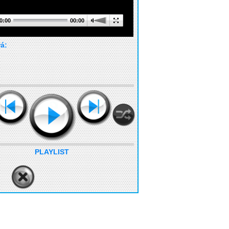
0:00
00:00
rá:
PLAYLIST