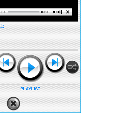
0:00
00:00
rá:
PLAYLIST