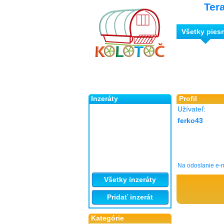
Ter
Všetky pies
Inzeráty
Profil
Užívateľ:
ferko43
Na odoslanie e-m
Všetky inzeráty
Pridať inzerát
Kategórie