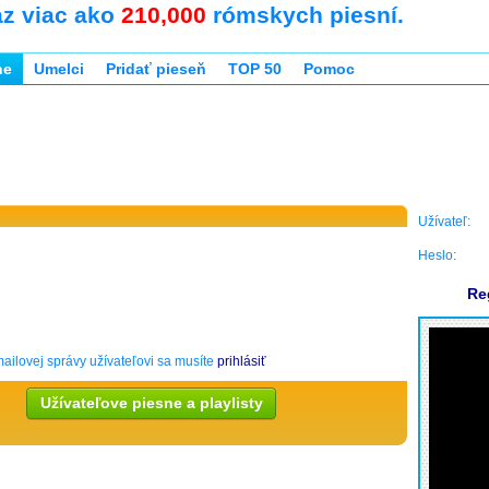
az viac ako
210,000
rómskych piesní.
ne
Umelci
Pridať pieseň
TOP 50
Pomoc
Užívateľ:
Heslo:
Re
ailovej správy užívateľovi sa musíte
prihlásiť
Užívateľove piesne a playlisty