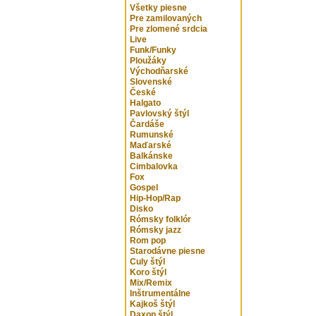
Všetky piesne
Pre zamilovaných
Pre zlomené srdcia
Live
Funk/Funky
Ploužáky
Východňarské
Slovenské
České
Halgato
Pavlovský štýl
Čardáše
Rumunské
Maďarské
Balkánske
Cimbalovka
Fox
Gospel
Hip-Hop/Rap
Disko
Rómsky folklór
Rómsky jazz
Rom pop
Starodávne piesne
Culy štýl
Koro štýl
Mix/Remix
Inštrumentálne
Kajkoš štýl
Daxon štýl