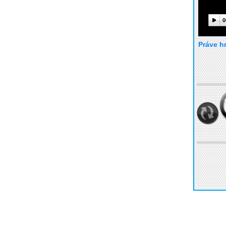
0
Práve h