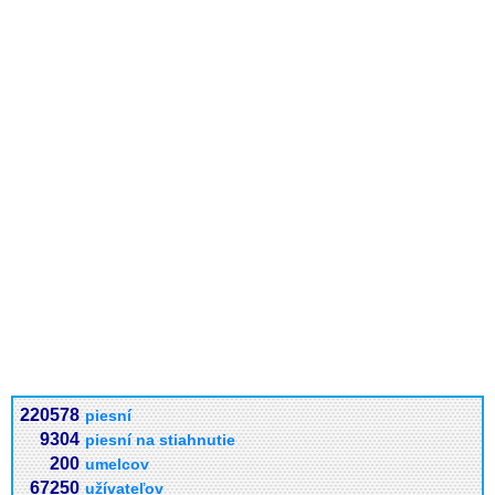
220578
piesní
9304
piesní na stiahnutie
200
umelcov
67250
užívateľov