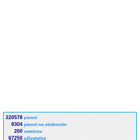
220578
piesní
9304
piesní na stiahnutie
200
umelcov
67250
užívateľov