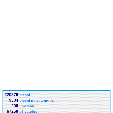
220576
piesní
9304
piesní na stiahnutie
200
umelcov
67250
užívateľov