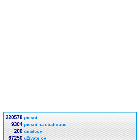
220578
piesní
9304
piesní na stiahnutie
200
umelcov
67250
užívateľov