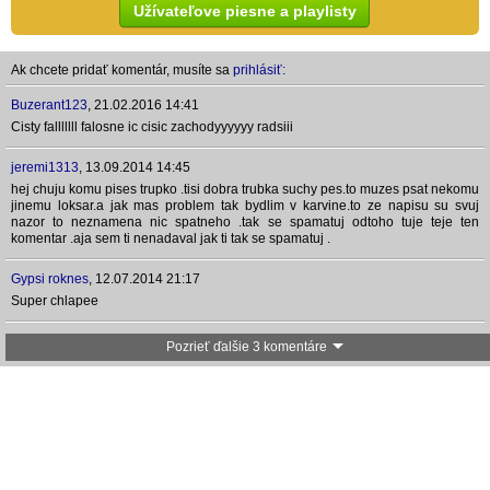
Užívateľove piesne a playlisty
Ak chcete pridať komentár, musíte sa
prihlásiť:
Buzerant123
,
21.02.2016 14:41
Cisty falllllll falosne ic cisic zachodyyyyyy radsiii
jeremi1313
,
13.09.2014 14:45
hej chuju komu pises trupko .tisi dobra trubka suchy pes.to muzes psat nekomu
jinemu loksar.a jak mas problem tak bydlim v karvine.to ze napisu su svuj
nazor to neznamena nic spatneho .tak se spamatuj odtoho tuje teje ten
komentar .aja sem ti nenadaval jak ti tak se spamatuj .
Gypsi roknes
,
12.07.2014 21:17
Super chlapee
Pozrieť ďalšie 3 komentáre