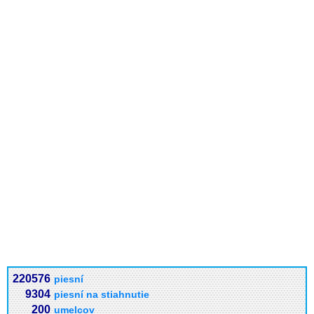
220576
piesní
9304
piesní na stiahnutie
200
umelcov