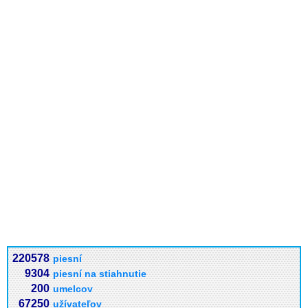
220578
piesní
9304
piesní na stiahnutie
200
umelcov
67250
užívateľov