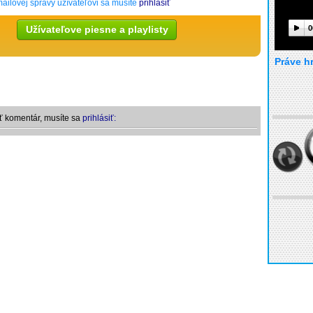
ailovej správy užívateľovi sa musíte
prihlásiť
Užívateľove piesne a playlisty
0
Práve h
ť komentár, musíte sa
prihlásiť: