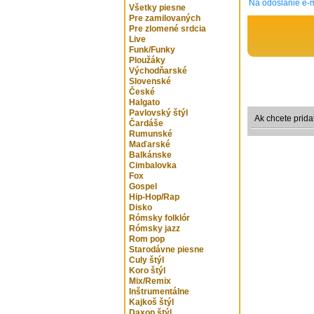
Na odoslanie e-m
Všetky piesne
Pre zamilovaných
Pre zlomené srdcia
Live
Funk/Funky
Ploužáky
Východňarské
Slovenské
České
Halgato
Pavlovský štýl
Ak chcete prida
Čardáše
Rumunské
Maďarské
Balkánske
Cimbalovka
Fox
Gospel
Hip-Hop/Rap
Disko
Rómsky folklór
Rómsky jazz
Rom pop
Starodávne piesne
Culy štýl
Koro štýl
Mix/Remix
Inštrumentálne
Kajkoš štýl
Daxon štýl