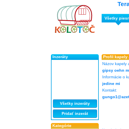
Ter
Všetky pies
Inzeráty
Profil kapely
Názov kapely 
gipsy oehn m
Informácie o k
jedine mi
Kontakt:
gungo1@azet
Všetky inzeráty
Pridať inzerát
Kategórie