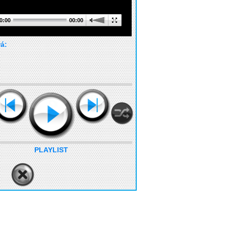
0:00
00:00
rá:
PLAYLIST