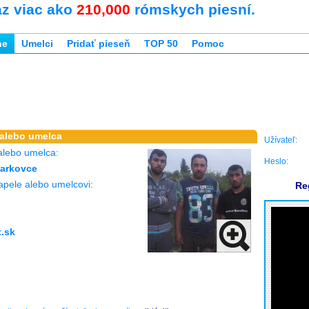
az viac ako
210,000
rómskych piesní.
ne
Umelci
Pridať pieseň
TOP 50
Pomoc
 alebo umelca
Užívateľ:
alebo umelca:
Heslo:
arkovce
apele alebo umelcovi:
Re
.sk