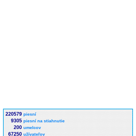
220579
piesní
9305
piesní na stiahnutie
200
umelcov
67250
užívateľov