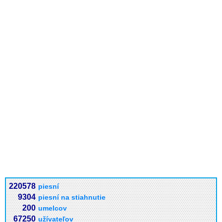
220578
piesní
9304
piesní na stiahnutie
200
umelcov
67250
užívateľov