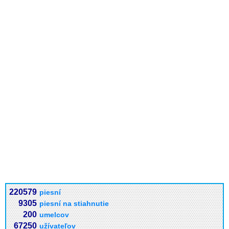
220579
piesní
9305
piesní na stiahnutie
200
umelcov
67250
užívateľov