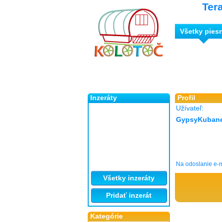
Ter
Všetky pies
Inzeráty
Profil
Užívateľ:
GypsyKuban
Na odoslanie e-m
Všetky inzeráty
Pridať inzerát
Kategórie