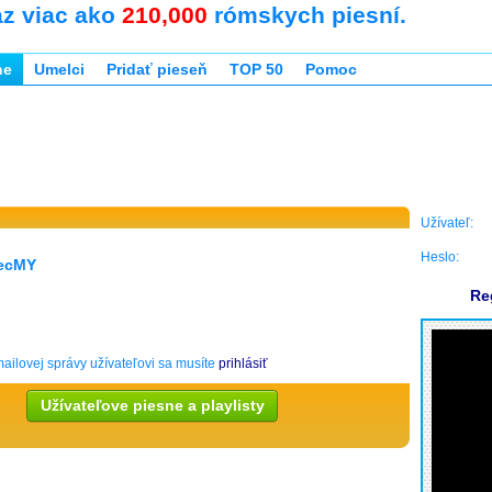
az viac ako
210,000
rómskych piesní.
ne
Umelci
Pridať pieseň
TOP 50
Pomoc
Užívateľ:
Heslo:
ecMY
Re
ailovej správy užívateľovi sa musíte
prihlásiť
Užívateľove piesne a playlisty