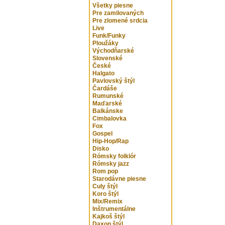
Všetky piesne
Pre zamilovaných
Pre zlomené srdcia
Live
Funk/Funky
Ploužáky
Východňarské
Slovenské
České
Halgato
Pavlovský štýl
Čardáše
Rumunské
Maďarské
Balkánske
Cimbalovka
Fox
Gospel
Hip-Hop/Rap
Disko
Rómsky folklór
Rómsky jazz
Rom pop
Starodávne piesne
Culy štýl
Koro štýl
Mix/Remix
Inštrumentálne
Kajkoš štýl
Daxon štýl