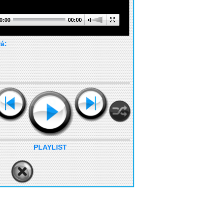
0:00
00:00
rá:
PLAYLIST