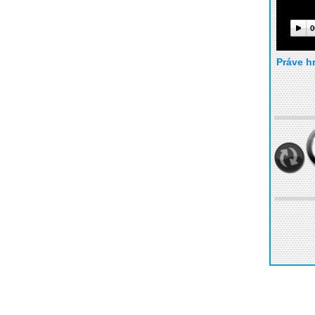
0
Práve h