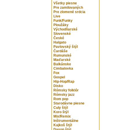
Všetky piesne
Pre zamilovaných
Pre zlomené srdcia
Live
Funk/Funky
Ploužáky
Východňarské
Slovenské
České
Halgato
Pavlovský štýl
Čardáše
Rumunské
Maďarské
Balkánske
Cimbalovka
Fox
Gospel
Hip-Hop/Rap
Disko
Rómsky folklór
Rómsky jazz
Rom pop
Starodávne piesne
Culy štýl
Koro štýl
Mix/Remix
Inštrumentálne
Kajkoš štýl
Daxon štýl