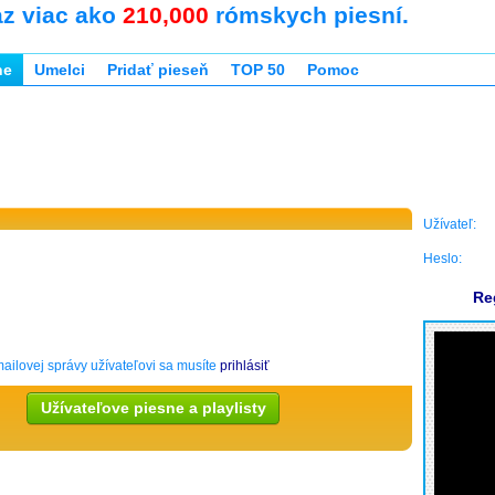
az viac ako
210,000
rómskych piesní.
ne
Umelci
Pridať pieseň
TOP 50
Pomoc
Užívateľ:
Heslo:
Re
ailovej správy užívateľovi sa musíte
prihlásiť
Užívateľove piesne a playlisty