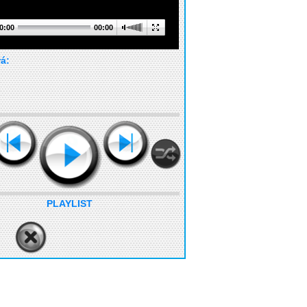
0:00
00:00
rá:
PLAYLIST