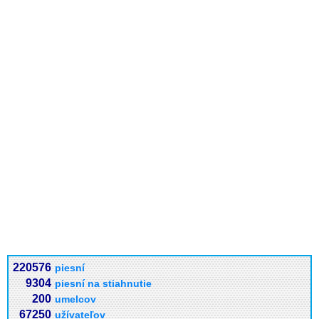
220576
piesní
9304
piesní na stiahnutie
200
umelcov
67250
užívateľov