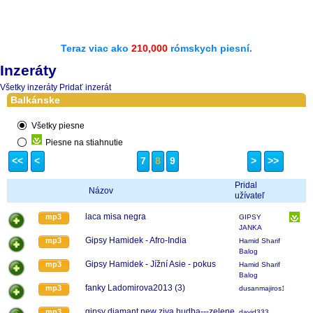
Teraz viac ako
210,000
rómskych piesní.
Inzeráty
Všetky inzeráty
Pridať inzerát
Balkánske
Všetky piesne
Piesne na stiahnutie
<<
<
7
8
9
>
>>
Pridal
Názov
užívateľ
laca misa negra
mp3
GIPSY
JANKA
Gipsy Hamidek - Afro-India
mp3
Hamid Sharif
Balog
Gipsy Hamidek - Jížní Asie - pokus
mp3
Hamid Sharif
Balog
fanky Ladomirova2013 (3)
mp3
dusanmajiros1
gipsy diamant new ziva hudba---zelene
mp3
david333