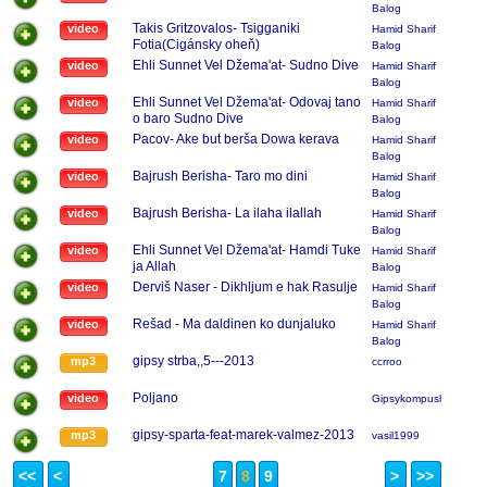
Balog
Takis Gritzovalos- Tsigganiki
video
Hamid Sharif
Fotia(Cigánsky oheň)
Balog
Ehli Sunnet Vel Džema'at- Sudno Dive
video
Hamid Sharif
Balog
Ehli Sunnet Vel Džema'at- Odovaj tano
video
Hamid Sharif
o baro Sudno Dive
Balog
Pacov- Ake but berša Dowa kerava
video
Hamid Sharif
Balog
Bajrush Berisha- Taro mo dini
video
Hamid Sharif
Balog
Bajrush Berisha- La ilaha ilallah
video
Hamid Sharif
Balog
Ehli Sunnet Vel Džema'at- Hamdi Tuke
video
Hamid Sharif
ja Allah
Balog
Derviš Naser - Dikhljum e hak Rasulje
video
Hamid Sharif
Balog
Rešad - Ma daldinen ko dunjaluko
video
Hamid Sharif
Balog
gipsy strba,,5---2013
mp3
ccrroo
Poljano
video
Gipsykompush
gipsy-sparta-feat-marek-valmez-2013
mp3
vasil1999
<<
<
7
8
9
>
>>