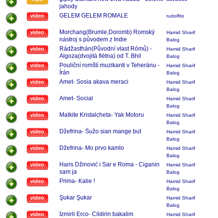
jahody
GELEM GELEM ROMALE
video
rudolfito
Morchang(Brumle,Doromb) Romský
video
Hamid Sharif
nástroj s původem z Indie
Balog
Rádžasthán(Původní vlast Rómů) -
video
Hamid Sharif
Algoza(dvojitá flétna) od T. Bhil
Balog
Pouliční romští muzikanti v Teheránu -
video
Hamid Sharif
Írán
Balog
Amet- Sosia akava meraci
video
Hamid Sharif
Balog
Amet- Social
video
Hamid Sharif
Balog
Malkite Kristalcheta- Yak Motoru
video
Hamid Sharif
Balog
Džefrina- Šužo sian mange but
video
Hamid Sharif
Balog
Džefrina- Mo prvo kamlo
video
Hamid Sharif
Balog
Haris Džinović i Sar e Roma - Ciganin
video
Hamid Sharif
sam ja
Balog
Prima- Kalie !
video
Hamid Sharif
Balog
Şukar Şukar
video
Hamid Sharif
Balog
İzmirli Erco- Cildirin bakalim
video
Hamid Sharif