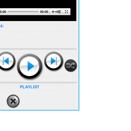
0:00
00:00
rá:
PLAYLIST