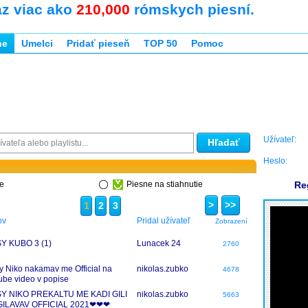
az viac ako
210,000
rómskych piesní.
ne
Umelci
Pridať pieseň
TOP 50
Pomoc
Užívateľ:
Hľadať
Heslo:
ne
Piesne na stiahnutie
Re
>
>>
1
2
3
ov
Pridal užívateľ
Zobrazení
Y KUBO 3 (1)
Lunacek 24
2760
y Niko nakamav me Official na
nikolas.zubko
4678
ube video v popise
SY NIKO PREKALTU ME KADI GILI
nikolas.zubko
5663
GILAVAV OFFICIAL 2021❤❤❤