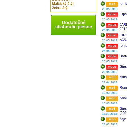
Malčický štýl
len t
mp3
Žehra štýl
28.05.2018
Gips
video
25.05.2018
Dodatočné
JAR
video
stiahnutie piesne
201
25.05.2018
GIPS
video
-201
25.05.2018
roma
video
25.05.2018
Bart
video
25.05.2018
Gips
video
20.05.2018
skus
mp3
29.04.2018
Roma
mp3
19.03.2018
Shak
mp3
15.03.2018
Gips
mp3
(201
11.03.2018
čaje
mp3
28.02.2018