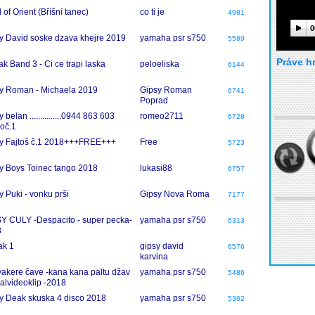
 of Orient (Bříšní tanec)
co ti je
4981
0
y David soske dzava khejre 2019
yamaha psr s750
5589
Práve h
ak Band 3 - Ci ce trapi laska
peloeliska
6144
y Roman - Michaela 2019
Gipsy Roman
6741
Poprad
 belan ...............0944 863 603
romeo2711
6728
ioč.1
y Fajtoš č.1 2018+++FREE+++
Free
5723
y Boys Toinec tango 2018
lukasi88
6757
y Puki - vonku prši
Gipsy Nova Roma
7177
Y CULY -Despacito - super pecka-
yamaha psr s750
6313
8
ak 1
gipsy david
6576
karvina
vakere čave -kana kana paltu džav
yamaha psr s750
5486
cialvideoklip -2018
y Deak skuska 4 disco 2018
yamaha psr s750
5362