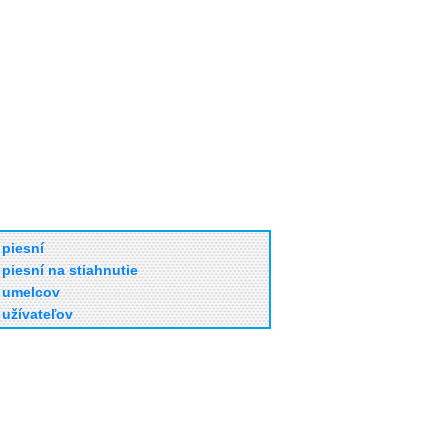
piesní
piesní na stiahnutie
umelcov
užívateľov