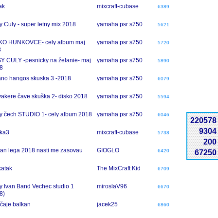
ak
mixcraft-cubase
6389
y Culy - super letny mix 2018
yamaha psr s750
5621
KO HUNKOVCE- cely album maj
yamaha psr s750
5720
8
Y CULY -pesnicky na želanie- maj
yamaha psr s750
5890
8
no hangos skuska 3 -2018
yamaha psr s750
6079
vakere čave skuška 2- disko 2018
yamaha psr s750
5594
y čech STUDIO 1- cely album 2018
yamaha psr s750
6046
220578
9304
ka3
mixcraft-cubase
5738
200
n lega 2018 nasti me zasovau
GIOGLO
6420
67250
atak
The MixCraft Kid
6709
y Ivan Band Vechec studio 1
miroslaV96
6670
8)
 čaje balkan
jacek25
6860