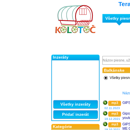
Ter
Všetky pies
Inzeráty
Balkánske
Všetky pies
Náz
GIPS
mp3
Všetky inzeráty
02.11.2023
Gips
mp3
Pridať inzerát
yout
19.12.2021
GIP
mp3
Kategórie
ME 
19.10.2021