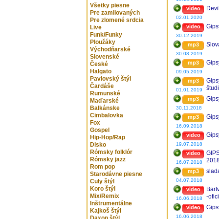
Všetky piesne
Devil
video
Pre zamilovaných
02.01.2020
Pre zlomené srdcia
Gips
video
Live
Funk/Funky
30.12.2019
Ploužáky
Slov
mp3
Východňarské
30.08.2019
Slovenské
Gips
mp3
České
Halgato
09.05.2019
Pavlovský štýl
Gipsy
mp3
Čardáše
štud
01.01.2019
Rumunské
Gips
mp3
Maďarské
Balkánske
30.11.2018
Cimbalovka
Gips
mp3
Fox
16.09.2018
Gospel
Gips
video
Hip-Hop/Rap
Disko
19.07.2018
Rómsky folklór
GIPS
video
Rómsky jazz
201
16.07.2018
Rom pop
slad
mp3
Starodávne piesne
04.07.2018
Culy štýl
Koro štýl
Bart
video
Mix/Remix
-ofi
16.06.2018
Inštrumentálne
Gips
video
Kajkoš štýl
16.06.2018
Daxon štýl