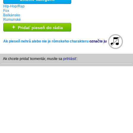
Hip-Hop/Rap
Fox
Balkánske
Rumunské
+
Pridať pieseň do rádia
Ak pieseň nehrá alebo nie je rómskeho charakteru
označte ju
Ak chcete pridať komentár, musíte sa
prihlásiť: