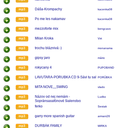
Dáša-Krompachy
mp3
kacenka08
Po me les nakamav
mp3
kacenka08
mezzoforte mix
mp3
bengcavo
Milan Kroka
mp3
Virt
trochu bláznivá:-)
mp3
monanama
gipsy jaro
mp3
mário
rokycany 4
mp3
PUPOBAND
LAVUTARA-PORUBKA CD 9-Sávi tu sal
mp3
PORÚBKA
MITA NOVE,,,,SWING
mp3
vlado
Názov od nej nemám -
mp3
Ludko
Sopránsaxafónové šialenstvo
ferko
mp3
Sestak
garry more spanish guitar
mp3
armani26
DURBÁK FAMILY
mp3
MIRKA