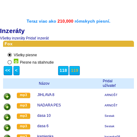
Teraz viac ako
210,000
rómskych piesní.
Inzeráty
Všetky inzeráty
Pridať inzerát
Fox
Všetky piesne
Piesne na stiahnutie
<<
<
118
119
Pridal
Názov
užívateľ
JIHLAVA 8
mp3
ARNOŠT
NADARA PES
mp3
ARNOŠT
dasa 10
mp3
Sestak
dasa 6
mp3
Sestak
kamienka
mp3
kacenka08