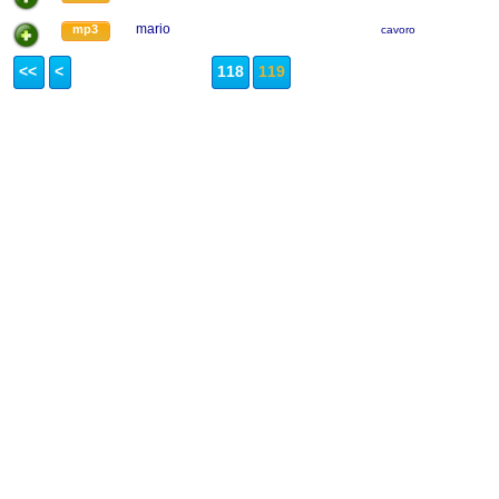
mario
mp3
cavoro
<<
<
118
119