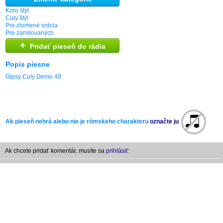
Koro štýl
Culy štýl
Pre zlomené srdcia
Pre zamilovaných
+
Pridať pieseň do rádia
Popis piesne
Gipsy Culy Demo 49
Ak pieseň nehrá alebo nie je rómskeho charakteru
označte ju
Ak chcete pridať komentár, musíte sa
prihlásiť: