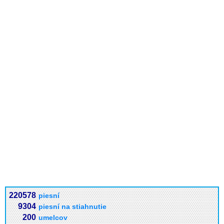
220578
piesní
9304
piesní na stiahnutie
200
umelcov