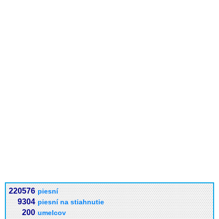
220576
piesní
9304
piesní na stiahnutie
200
umelcov