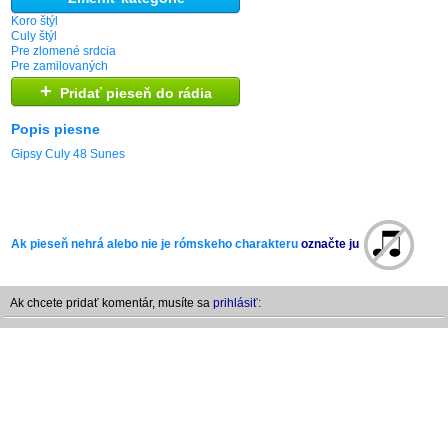
Koro štýl
Culy štýl
Pre zlomené srdcia
Pre zamilovaných
+
Pridať pieseň do rádia
Popis piesne
Gipsy Culy 48 Sunes
Ak pieseň nehrá alebo nie je rómskeho charakteru
označte ju
Ak chcete pridať komentár, musíte sa
prihlásiť: