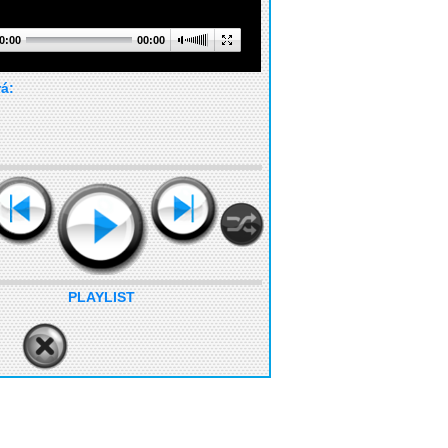
0:00
00:00
rá:
PLAYLIST