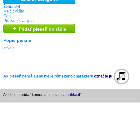
Žehra štýl
Malčický štýl
Gospel
Pre zamilovaných
+
Pridať pieseň do rádia
Popis piesne
chvala
Ak pieseň nehrá alebo nie je rómskeho charakteru
označte ju
Ak chcete pridať komentár, musíte sa
prihlásiť: