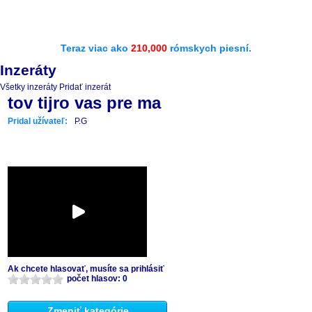
Teraz viac ako
210,000
rómskych piesní.
Inzeráty
Všetky inzeráty
Pridať inzerát
tov tijro vas pre ma
Pridal užívateľ:
P.G
Ak chcete hlasovať, musíte sa prihlásiť
počet hlasov: 0
Zmeniť kategórie