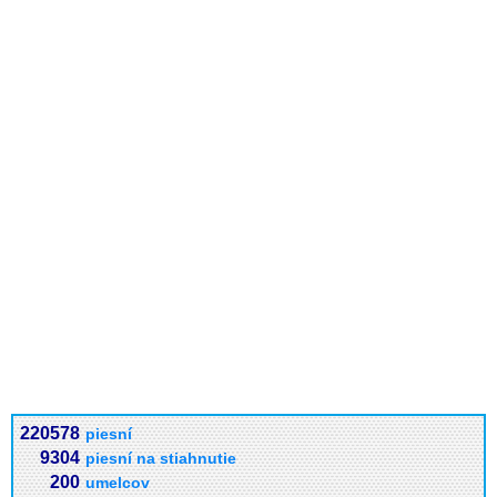
220578
piesní
9304
piesní na stiahnutie
200
umelcov