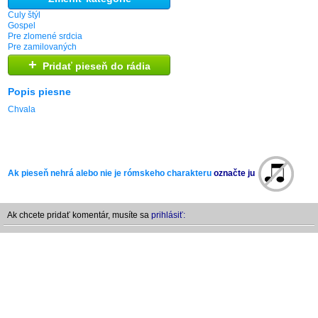
Culy štýl
Gospel
Pre zlomené srdcia
Pre zamilovaných
+
Pridať pieseň do rádia
Popis piesne
Chvala
Ak pieseň nehrá alebo nie je rómskeho charakteru
označte ju
Ak chcete pridať komentár, musíte sa
prihlásiť: