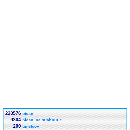
220576
piesní
9304
piesní na stiahnutie
200
umelcov