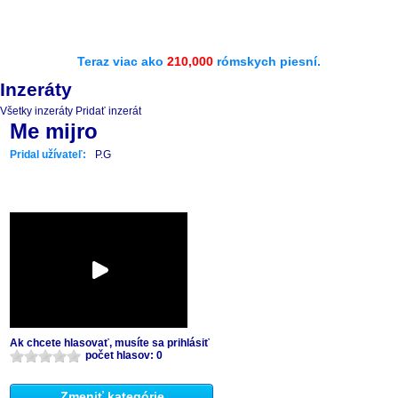
Teraz viac ako
210,000
rómskych piesní.
Inzeráty
Všetky inzeráty
Pridať inzerát
Me mijro
Pridal užívateľ:
P.G
Ak chcete hlasovať, musíte sa prihlásiť
počet hlasov: 0
Zmeniť kategórie