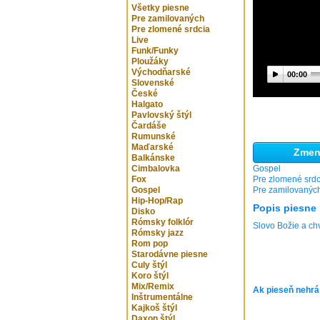
Všetky piesne
Pre zamilovaných
Pre zlomené srdcia
Live
Funk/Funky
Ploužáky
Východňarské
00:00
Slovenské
České
Halgato
Pavlovský štýl
Čardáše
Rumunské
Maďarské
Zmeni
Balkánske
Cimbalovka
Gospel
Fox
Pre zlomené srdc
Gospel
Pre zamilovanýc
Hip-Hop/Rap
Popis piesne
Disko
Rómsky folklór
Slovo Božie a ch
Rómsky jazz
Rom pop
Starodávne piesne
Culy štýl
Koro štýl
Mix/Remix
Ak pieseň nehrá
Inštrumentálne
Kajkoš štýl
Daxon štýl