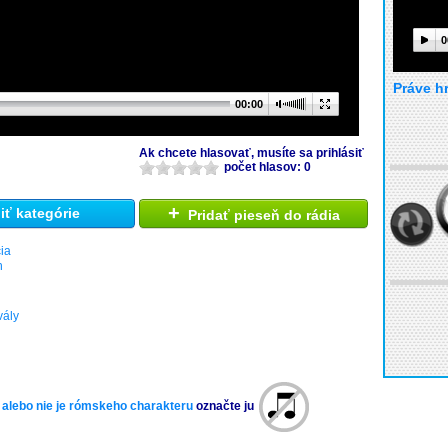
0
Práve h
00:00
Ak chcete hlasovať, musíte sa prihlásiť
počet hlasov: 0
+
ť kategórie
Pridať pieseň do rádia
ia
h
vály
 alebo nie je rómskeho charakteru
označte ju