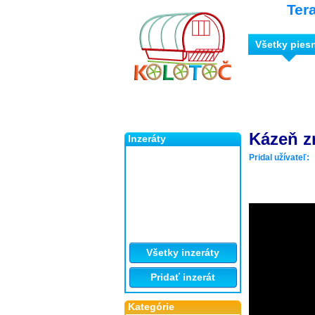
Ter
Všetky pies
Kázeň z
Inzeráty
Pridal užívateľ:
Všetky inzeráty
Pridať inzerát
Kategórie