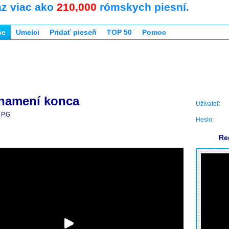
az viac ako
210,000
rómskych piesní.
ne
Umelci
Pridať pieseň
TOP 50
Pomoc
namení konca
Užívateľ:
P.G
Heslo:
Re