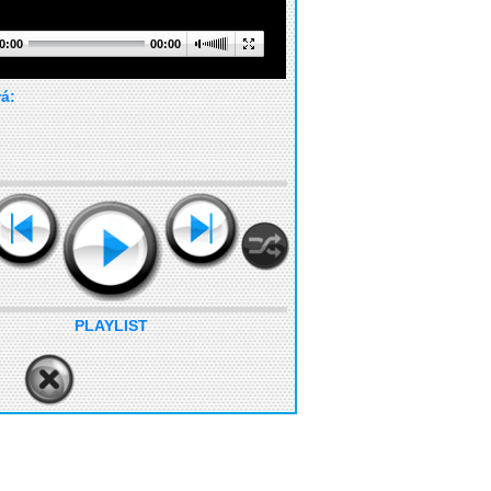
0:00
00:00
rá:
PLAYLIST