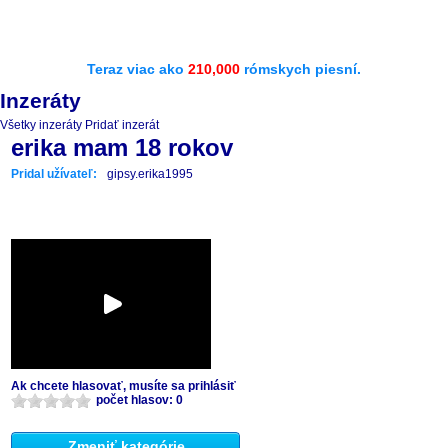
Teraz viac ako
210,000
rómskych piesní.
Inzeráty
Všetky inzeráty
Pridať inzerát
erika mam 18 rokov
Pridal užívateľ:
gipsy.erika1995
Ak chcete hlasovať, musíte sa prihlásiť
počet hlasov: 0
Zmeniť kategórie