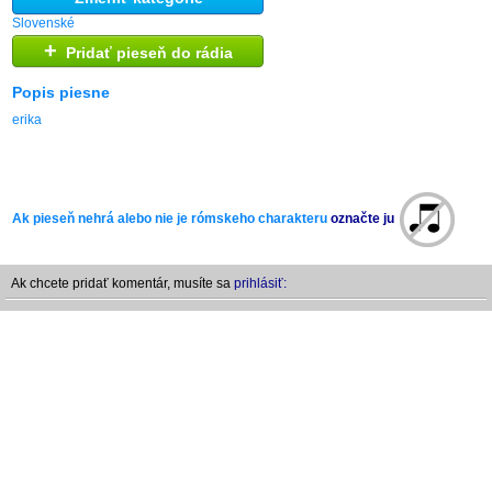
Slovenské
+
Pridať pieseň do rádia
Popis piesne
erika
Ak pieseň nehrá alebo nie je rómskeho charakteru
označte ju
Ak chcete pridať komentár, musíte sa
prihlásiť: