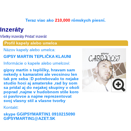
Teraz viac ako
210,000
rómskych piesní.
Inzeráty
Všetky inzeráty
Pridať inzerát
Profil kapely alebo umelca
Názov kapely alebo umelca:
GIPSY MARTIN TEPLIČKA KLAUNI
Informácie o kapele alebo umelcovi:
gipsy martin s tepličky, hravam sam
nekedy s kamaratmi ale vecsinou len
tak pre seba :D potrebovalo to nejake
studio hoci aj amaterske ,rad by som
sa pridal aj do nejakej skupiny v okoli
poprad ,najme v hudobnom stile koro
ci pavlovce a najme reprezentovat
svoj vlasny stil a vlasne tvorby
Kontakt:
skype GGIPSYMARTIN1 0910215090
GIPSYMARTIN1@AZET.SK