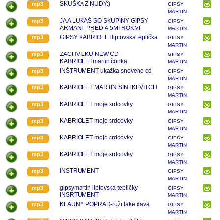
TEPLIČKA
SKUŠKA Z NUDY:)
mp3
GIPSY
KLAUNI
MARTIN
TEPLIČKA
JA A LUKAŠ SO SKUPINY GIPSY
mp3
GIPSY
KLAUNI
ARMANI -PRED 4-5MI ROKMI
MARTIN
HEHE,,,,NAŽIVO
TEPLIČKA
GIPSY KABRIOLETliptovska teplička
mp3
GIPSY
KLAUNI
MARTIN
TEPLIČKA
ZACHVILKU NEW CD
mp3
GIPSY
KLAUNI
KABRIOLETmartin čonka
MARTIN
TEPLIČKA
INŠTRUMENT-ukažka snoveho cd
mp3
GIPSY
KLAUNI
MARTIN
TEPLIČKA
KABRIOLET MARTIN SINTKEVITCH
mp3
GIPSY
KLAUNI
MARTIN
TEPLIČKA
KABRIOLET moje srdcovky
mp3
GIPSY
KLAUNI
MARTIN
TEPLIČKA
KABRIOLET moje srdcovky
mp3
GIPSY
KLAUNI
MARTIN
TEPLIČKA
KABRIOLET moje srdcovky
mp3
GIPSY
KLAUNI
MARTIN
TEPLIČKA
KABRIOLET moje srdcovky
mp3
GIPSY
KLAUNI
MARTIN
TEPLIČKA
INSTRUMENT
mp3
GIPSY
KLAUNI
MARTIN
TEPLIČKA
gipsymartin liptovska tepličky-
mp3
GIPSY
KLAUNI
INSRTUMENT
MARTIN
TEPLIČKA
KLAUNY POPRAD-ruži lake dava
mp3
GIPSY
KLAUNI
MARTIN
TEPLIČKA