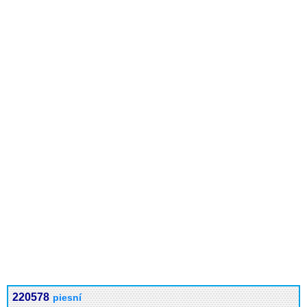
220578
piesní