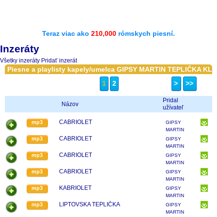
Teraz viac ako
210,000
rómskych piesní.
Inzeráty
Všetky inzeráty
Pridať inzerát
Piesne a playlisty kapely/umelca GIPSY MARTIN TEPLIČKA KL
1
2
>
>>
Pridal
Názov
užívateľ
CABRIOLET
mp3
GIPSY
MARTIN
TEPLIČKA
CABRIOLET
mp3
GIPSY
KLAUNI
MARTIN
TEPLIČKA
CABRIOLET
mp3
GIPSY
KLAUNI
MARTIN
TEPLIČKA
CABRIOLET
mp3
GIPSY
KLAUNI
MARTIN
TEPLIČKA
KABRIOLET
mp3
GIPSY
KLAUNI
MARTIN
TEPLIČKA
LIPTOVSKA TEPLIČKA
mp3
GIPSY
KLAUNI
MARTIN