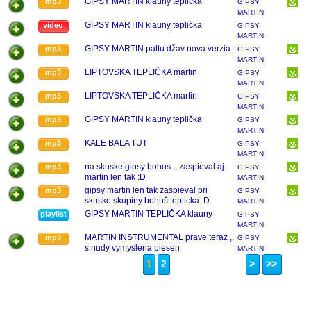
GIPSY MARTIN klauny teplička
mp3
GIPSY
KLAUNI
MARTIN
TEPLIČKA
GIPSY MARTIN klauny teplička
video
GIPSY
KLAUNI
MARTIN
TEPLIČKA
GIPSY MARTIN paltu džav nova verzia
mp3
GIPSY
KLAUNI
MARTIN
TEPLIČKA
LIPTOVSKA TEPLIČKA martin
mp3
GIPSY
KLAUNI
MARTIN
TEPLIČKA
LIPTOVSKA TEPLIČKA martin
mp3
GIPSY
KLAUNI
MARTIN
TEPLIČKA
GIPSY MARTIN klauny teplička
mp3
GIPSY
KLAUNI
MARTIN
TEPLIČKA
KALE BALA TUT
mp3
GIPSY
KLAUNI
MARTIN
TEPLIČKA
na skuske gipsy bohus ,, zaspieval aj
mp3
GIPSY
KLAUNI
martin len tak :D
MARTIN
TEPLIČKA
gipsy martin len tak zaspieval pri
mp3
GIPSY
KLAUNI
skuske skupiny bohuš teplicka :D
MARTIN
TEPLIČKA
GIPSY MARTIN TEPLIČKA klauny
playlist
GIPSY
KLAUNI
MARTIN
TEPLIČKA
MARTIN INSTRUMENTAL prave teraz ,,
mp3
GIPSY
KLAUNI
s nudy vymyslena piesen
MARTIN
TEPLIČKA
1
2
>
>>
KLAUNI