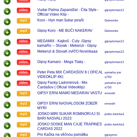
Vudar Palma Zapandžal - Čita Style -
video
gipsytomas123
Official Video Klip -
Koro - Hyn man šukar piraňi
mp3
Daheerko
Gipsy Koro - ME BUČI NAKERAV
mp3
Daheerko
MEGAMIX - Kajkoš - Culy -Gipsy
video
gipsytomas123
kamaRo -- Slovak - Mekenzi - Gipsy
Kubo - Vyber Čardašu
Mekenzi & SlovaK mATO Novinkaaa
video
gipsytomas123
Gipsy Kamaro - Mega Tlaky -
video
gipsytomas123
Peter Peta MIX ČARDAŠOV 8 ( OFICAL
video
yamaha psr
VIDEOKLIP 4K)
s750
Gipsy Fanky Ladomirová - Mix
video
yamaha psr
Čardašov ( Oficial Videoklip)
s750
GIPSY ERNI MAMO MEDARAV VASTU
mp3
ernesth
GIPSY ERNI NASVALOSOM ZOBZR
mp3
ernesth
MYRI
JOSKO MIRI SUKAR ROMNORI AJ SI
mp3
josko.karicka123
BARI NASVALI 2023
JOSKO SOSKE MAN CAJE TRAPINES
mp3
josko.karicka123
CARDAS 2022
Pro Kačka na věčnou památku
mp3
gipsyrom