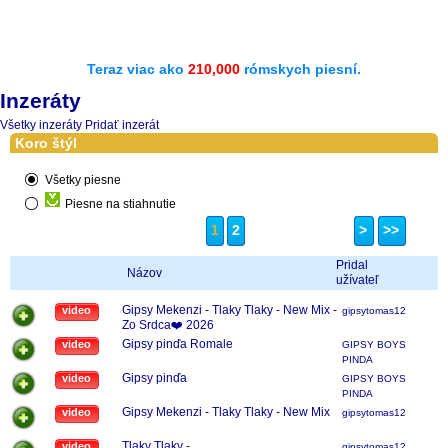
Teraz viac ako
210,000
rómskych piesní.
Inzeráty
Všetky inzeráty
Pridať inzerát
Koro štýl
Všetky piesne
Piesne na stiahnutie
1
2
>
>>
Pridal
Názov
užívateľ
Gipsy Mekenzi - Tlaky Tlaky - New Mix -
video
gipsytomas123
Zo Srdca❤️ 2026
Gipsy pinďa Romale
video
GIPSY BOYS
PINDA
Gipsy pinďa
video
GIPSY BOYS
PINDA
Gipsy Mekenzi - Tlaky Tlaky - New Mix
video
gipsytomas123
Tlaky Tlaky -
video
gipsytomas123