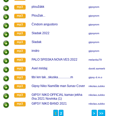
ploužákk
mp3
gipsyrom
Ploužak...
mp3
gipsyrom
Čindom angustoro
mp3
gipsyrom
Sladak 2022
mp3
gipsyrom
Sladak
mp3
gipsyrom
instro
mp3
gipsyrom
PALO SPISSKA NOVA VES 2022
mp3
melanka79
Avel mridaj
mp3
david.samsebou
tibi len tak...skuska................m
mp3
gipsy d.m.o
Gipsy Niko Namište man šunav Cover
mp3
nikolas.zubko
GIPSY NIKO OFFICIAL kamav jekha
mp3
nikolas.zubko
čha 2021 Novinka (1)
GIPSY NIKO BAND 2021
mp3
nikolas.zubko
1
2
>
>>