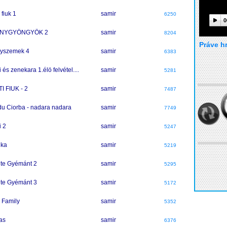
 fiuk 1
samir
6250
0
NYGYÖNGYÖK 2
samir
8204
Práve h
yszemek 4
samir
6383
 és zenekara 1.élö felvétel....
samir
5281
I FIUK - 2
samir
7487
u Ciorba - nadara nadara
samir
7749
i 2
samir
5247
uka
samir
5219
te Gyémánt 2
samir
5295
te Gyémánt 3
samir
5172
 Family
samir
5352
as
samir
6376