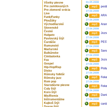
01.05.2008
Všetky piesne
Pre zamilovaných
pesti
mp3
Pre zlomené srdcia
27.04.2008
Live
ARA
mp3
Funk/Funky
27.04.2008
Ploužáky
Východňarské
Aran
mp3
Slovenské
27.04.2008
České
Jozsi
mp3
Halgato
27.04.2008
Pavlovský štýl
PEST
Čardáše
mp3
Rumunské
27.04.2008
Maďarské
Sand
mp3
Balkánske
27.04.2008
Cimbalovka
Jozs
mp3
Fox
Gospel
27.04.2008
Hip-Hop/Rap
Pist
mp3
Disko
27.04.2008
Rómsky folklór
Feke
mp3
Rómsky jazz
Rom pop
27.04.2008
Starodávne piesne
Feke
mp3
Culy štýl
27.04.2008
Koro štýl
Dani
mp3
Mix/Remix
Inštrumentálne
27.04.2008
Kajkoš štýl
card
mp3
Daxon štýl