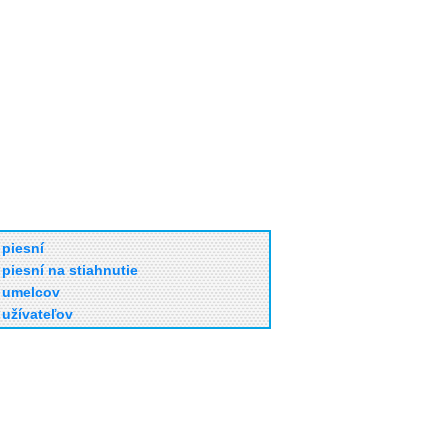
piesní
piesní na stiahnutie
umelcov
užívateľov