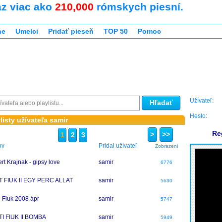
az viac ako
210,000
rómskych piesní.
ne
Umelci
Pridať pieseň
TOP 50
Pomoc
Užívateľ:
Hľadať
Heslo:
listy užívateľa samir
Re
>
>>
1
2
3
ov
Pridal užívateľ
Zobrazení
rt Krajnak - gipsy love
samir
6776
 FIUK II EGY PERC ALLAT
samir
5630
i Fiuk 2008 ápr
samir
5747
I FIUK II BOMBA
samir
5949