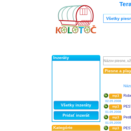
Ter
Všetky pies
Inzeráty
Piesne a play
Náz
Robe
mp3
02.05.2008
Všetky inzeráty
PEST
mp3
01.05.2008
Pridať inzerát
Pest
mp3
01.05.2008
Kategórie
PEST
mp3