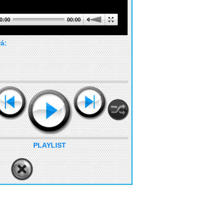
0:00
00:00
rá:
PLAYLIST