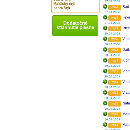
27.04.2008
Malčický štýl
Rád
mp3
Žehra štýl
27.04.2008
Feke
mp3
Dodatočné
27.04.2008
stiahnutie piesne
Rica
mp3
20.04.2008
Vlac
mp3
20.04.2008
Dajk
mp3
20.04.2008
Kich
mp3
20.04.2008
Vlac
mp3
20.04.2008
Vlac
mp3
20.04.2008
Vlac
mp3
20.04.2008
Nat
mp3
16.04.2008
Maha
mp3
16.04.2008
Maha
mp3