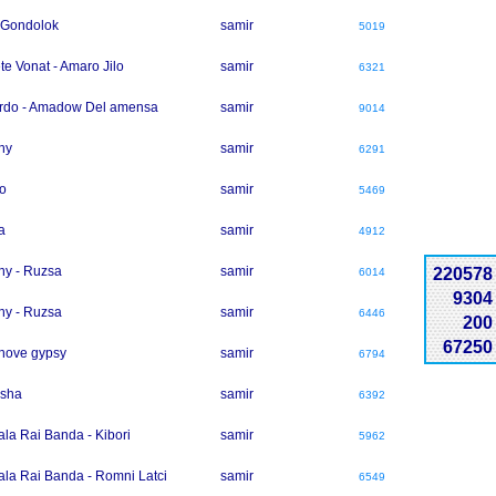
 Gondolok
samir
5019
te Vonat - Amaro Jilo
samir
6321
rdo - Amadow Del amensa
samir
9014
hy
samir
6291
o
samir
5469
a
samir
4912
hy - Ruzsa
samir
220578
6014
9304
hy - Ruzsa
samir
6446
200
67250
hove gypsy
samir
6794
asha
samir
6392
la Rai Banda - Kibori
samir
5962
la Rai Banda - Romni Latci
samir
6549